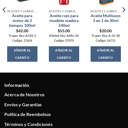
ACEITES Y LUBRICANTES
ACEITES Y LUBRICANTES
ACEITES Y LUBRICANTES
Aceite para
Aceite rojo para
Aceite Multiusos
motor de 2
muebles madera
3 en 1 de 30ml
tiempos 100ml
240ml
$
42.00
$
55.00
$
20.00
Truper Sku: ACES-5
Klintek Sku: AMU-24
Truper Sku: A-31-30
Codigo: 17624
Codigo: 57070
Codigo: 16711
AÑADIR AL
AÑADIR AL
AÑADIR AL
CARRITO
CARRITO
CARRITO
Información
Acerca de Nosotros
Envíos y Garantías
Política de Reembolsos
Términos y Condiciones