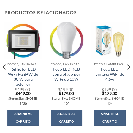
PRODUCTOS RELACIONADOS
FOCOS, LAMPARAS Y SOCKETS
FOCOS, LAMPARAS Y SOCKETS
FOCOS, LAMPARAS Y SOCKETS
Reflector LED
Foco LED RGB
Foco LED
WiFi RGB+W de
controlado por
vintage WiFi de
30 W para
WiFi de 10W
4.5w
exterior
$
499.00
$
199.00
$
199.00
t
Original
Current
Original
Current
Original
Current
$
449.00
$
179.00
$
179.00
price
price
price
price
price
price
Steren Sku: SHOME-
Steren Sku: SHOME-
Steren Sku: SHOME-
was:
is:
was:
is:
was:
is:
1230
120
124
0.
$499.00.
$449.00.
$199.00.
$179.00.
$199.00.
$179.00
AÑADIR AL
AÑADIR AL
AÑADIR AL
CARRITO
CARRITO
CARRITO