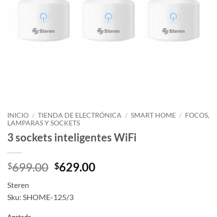
INICIO
/
TIENDA DE ELECTRÓNICA
/
SMART HOME
/
FOCOS,
LAMPARAS Y SOCKETS
3 sockets inteligentes WiFi
Original
Current
699.00
629.00
$
$
price
price
Steren
was:
is:
Sku: SHOME-125/3
$699.00.
$629.00.
Agotado