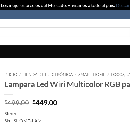
Los mejores precios del Mercado. Enviamos a todo el país.
Descar
INICIO
/
TIENDA DE ELECTRÓNICA
/
SMART HOME
/
FOCOS, L
Lampara Led Wiri Multicolor RGB p
499.00
449.00
$
$
Steren
Sku: SHOME-LAM