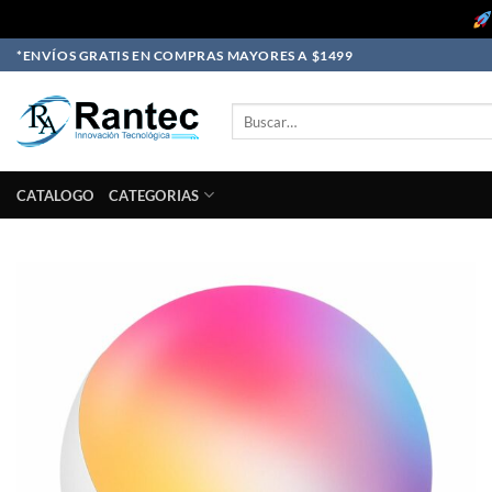
Skip
*ENVÍOS GRATIS EN COMPRAS MAYORES A $1499
to
content
Buscar
por:
CATALOGO
CATEGORIAS