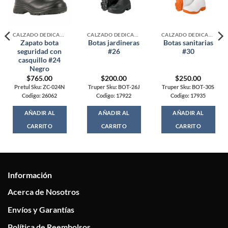
CALZADO DEDICADO
CALZADO DEDICADO
CALZADO DEDICADO
Zapato bota
Botas jardineras
Botas sanitarias
seguridad con
#26
#30
casquillo #24
Negro
$
765.00
$
200.00
$
250.00
Pretul Sku: ZC-024N
Truper Sku: BOT-26J
Truper Sku: BOT-30S
Codigo: 26062
Codigo: 17922
Codigo: 17935
AÑADIR AL
AÑADIR AL
AÑADIR AL
CARRITO
CARRITO
CARRITO
Información
Acerca de Nosotros
Envíos y Garantías
Política de Reembolsos