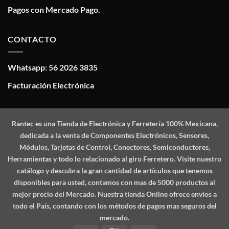
Pagos con Mercado Pago.
CONTACTO
Whatsapp: 56 2026 3835
Facturación Electrónica
Rantec
es una Tienda de Electrónica y Ferretería 100% Mexicana,
dedicada a la venta de Componentes Electrónicos, Sensores,
Módulos, Tarjetas de Control, Conectores, Semiconductores,
Herramientas y todo lo relacionado al giro Ferretero. Visite nuestro
catálogo y descubra la gran cantidad de artículos que tenemos
disponibles para usted, contamos con mas de 5000 productos al
mejor precio del Mercado. Nuestra tienda Online ofrece envíos a
todo el País, contando con los métodos de pagos mas seguros del
mercado.