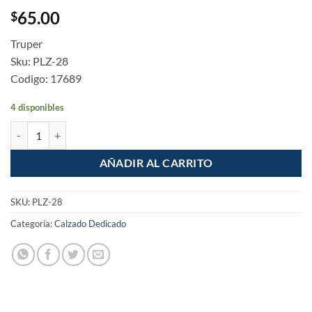
65.00
$
Truper
Sku: PLZ-28
Codigo: 17689
4 disponibles
Plantillas de poliuretano para zapato talla 28 cantidad
AÑADIR AL CARRITO
SKU:
PLZ-28
Categoría:
Calzado Dedicado