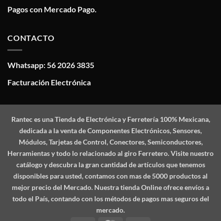
Pagos con Mercado Pago.
CONTACTO
Whatsapp: 56 2026 3835
Facturación Electrónica
Rantec
es una Tienda de Electrónica y Ferretería 100% Mexicana,
dedicada a la venta de Componentes Electrónicos, Sensores,
Módulos, Tarjetas de Control, Conectores, Semiconductores,
Herramientas y todo lo relacionado al giro Ferretero. Visite nuestro
catálogo y descubra la gran cantidad de artículos que tenemos
disponibles para usted, contamos con mas de 5000 productos al
mejor precio del Mercado. Nuestra tienda Online ofrece envíos a
todo el País, contando con los métodos de pagos mas seguros del
mercado.