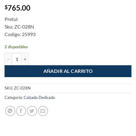
765.00
$
Pretul
Sku: ZC-028N
Codigo: 25993
2 disponibles
Zapato bota seguridad con casquillo #28 Negro cantidad
AÑADIR AL CARRITO
SKU:
ZC-028N
Categoría:
Calzado Dedicado