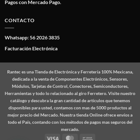
Pagos con Mercado Pago.
CONTACTO
Whatsapp: 56 2026 3835
Facturación Electrónica
Rantec
es una Tienda de Electrónica y Ferretería 100% Mexicana,
dedicada a la venta de Componentes Electrónicos, Sensores,
Módulos, Tarjetas de Control, Conectores, Semiconductores,
Herramientas y todo lo relacionado al giro Ferretero. Visite nuestro
catálogo y descubra la gran cantidad de artículos que tenemos
disponibles para usted, contamos con mas de 5000 productos al
mejor precio del Mercado. Nuestra tienda Online ofrece envíos a
todo el País, contando con los métodos de pagos mas seguros del
mercado.
Visa
MasterCard
Bank