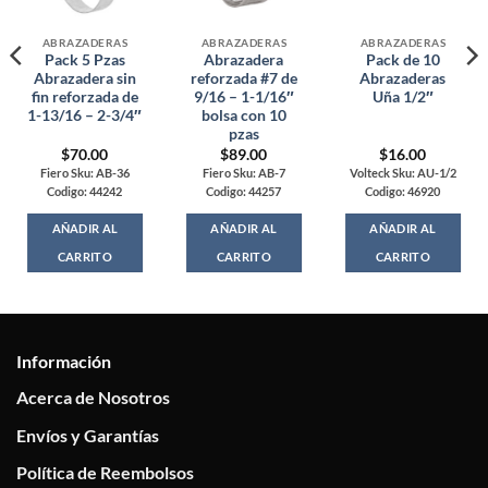
ABRAZADERAS
ABRAZADERAS
ABRAZADERAS
Pack 5 Pzas
Abrazadera
Pack de 10
Abrazadera sin
reforzada #7 de
Abrazaderas
fin reforzada de
9/16 – 1-1/16″
Uña 1/2″
1-13/16 – 2-3/4″
bolsa con 10
pzas
$
70.00
$
89.00
$
16.00
Fiero Sku: AB-36
Fiero Sku: AB-7
Volteck Sku: AU-1/2
Codigo: 44242
Codigo: 44257
Codigo: 46920
AÑADIR AL
AÑADIR AL
AÑADIR AL
CARRITO
CARRITO
CARRITO
Información
Acerca de Nosotros
Envíos y Garantías
Política de Reembolsos