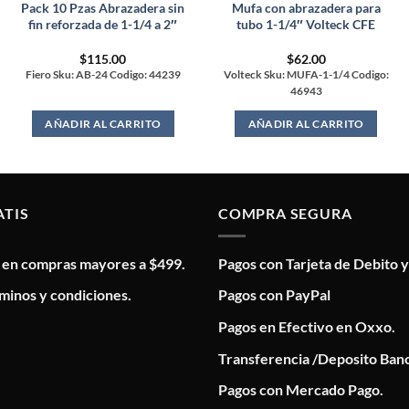
Pack 10 Pzas Abrazadera sin
Mufa con abrazadera para
fin reforzada de 1-1/4 a 2″
tubo 1-1/4″ Volteck CFE
$
115.00
$
62.00
Fiero Sku: AB-24 Codigo: 44239
Volteck Sku: MUFA-1-1/4 Codigo:
46943
AÑADIR AL CARRITO
AÑADIR AL CARRITO
ATIS
COMPRA SEGURA
s en compras mayores a $499.
Pagos con Tarjeta de Debito y
minos y condiciones.
Pagos con PayPal
Pagos en Efectivo en Oxxo.
Transferencia /Deposito Banc
Pagos con Mercado Pago.