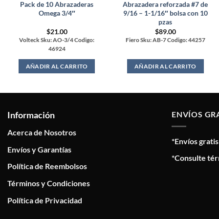
Pack de 10 Abrazaderas
Abrazadera reforzada #7 de
Omega 3/4″
9/16 – 1-1/16″ bolsa con 10
pzas
$
21.00
$
89.00
Volteck Sku: AO-3/4 Codigo:
Fiero Sku: AB-7 Codigo: 44257
46924
AÑADIR AL CARRITO
AÑADIR AL CARRITO
Información
ENVÍOS GR
Acerca de Nosotros
*Envíos grati
Envíos y Garantías
*Consulte tér
Política de Reembolsos
Términos y Condiciones
Política de Privacidad