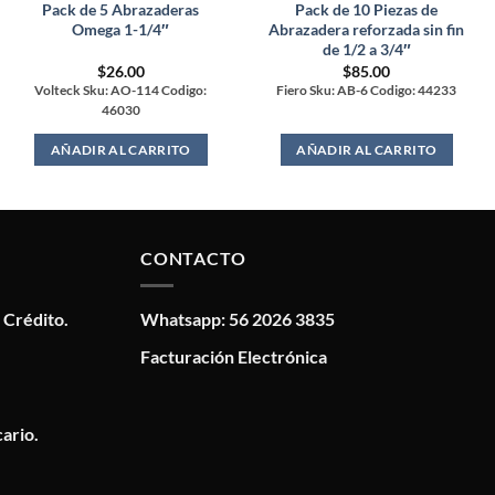
Pack de 5 Abrazaderas
Pack de 10 Piezas de
Omega 1-1/4″
Abrazadera reforzada sin fin
de 1/2 a 3/4″
$
26.00
$
85.00
Volteck Sku: AO-114 Codigo:
Fiero Sku: AB-6 Codigo: 44233
46030
AÑADIR AL CARRITO
AÑADIR AL CARRITO
CONTACTO
 Crédito.
Whatsapp: 56 2026 3835
Facturación Electrónica
ario.