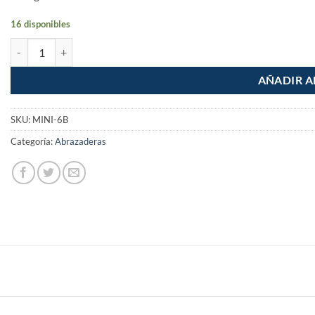
16 disponibles
Pack 4 Abrazadera Sin Fin Acero inoxidable 1/2" a 3/4" cantidad
AÑADIR A
SKU:
MINI-6B
Categoría:
Abrazaderas