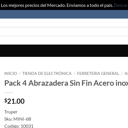
Los mejores precios del Mercado. Enviamos a todo el país.
Descar
INICIO
/
TIENDA DE ELECTRÓNICA
/
FERRETERIA GENERAL
/
A
Pack 4 Abrazadera Sin Fin Acero ino
21.00
$
Truper
Sku: MINI-6B
Codigo: 10031