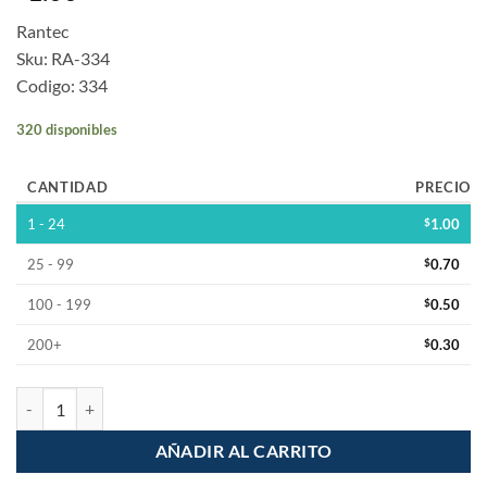
Rantec
Sku: RA-334
Codigo: 334
320 disponibles
CANTIDAD
PRECIO
1 - 24
$
1.00
25 - 99
$
0.70
100 - 199
$
0.50
200+
$
0.30
Push Button Interruptor 4 Pines 6x6x4.3mm cantidad
AÑADIR AL CARRITO