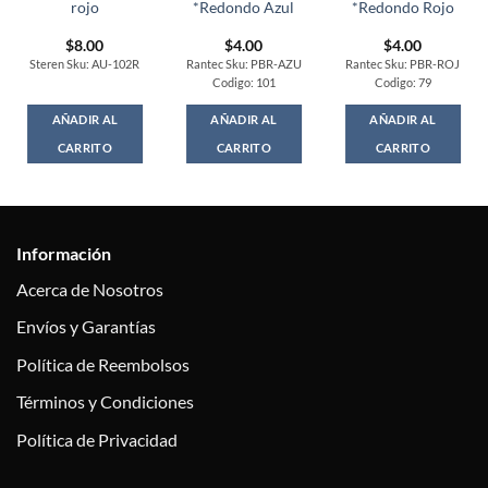
rojo
*Redondo Azul
*Redondo Rojo
$
8.00
$
4.00
$
4.00
Steren Sku: AU-102R
Rantec Sku: PBR-AZU
Rantec Sku: PBR-ROJ
Codigo: 101
Codigo: 79
AÑADIR AL
AÑADIR AL
AÑADIR AL
CARRITO
CARRITO
CARRITO
Información
Acerca de Nosotros
Envíos y Garantías
Política de Reembolsos
Términos y Condiciones
Política de Privacidad