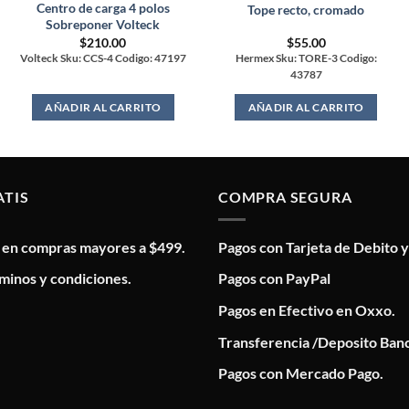
Centro de carga 4 polos
Tope recto, cromado
Sobreponer Volteck
$
210.00
$
55.00
Volteck Sku: CCS-4 Codigo: 47197
Hermex Sku: TORE-3 Codigo:
43787
AÑADIR AL CARRITO
AÑADIR AL CARRITO
ATIS
COMPRA SEGURA
s en compras mayores a $499.
Pagos con Tarjeta de Debito y
minos y condiciones.
Pagos con PayPal
Pagos en Efectivo en Oxxo.
Transferencia /Deposito Banc
Pagos con Mercado Pago.