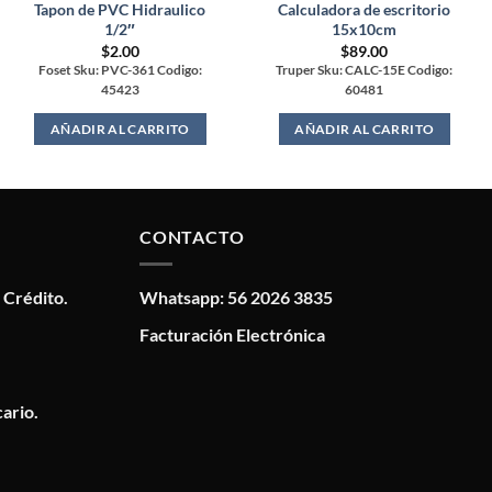
Tapon de PVC Hidraulico
Calculadora de escritorio
1/2″
15x10cm
$
2.00
$
89.00
Foset Sku: PVC-361 Codigo:
Truper Sku: CALC-15E Codigo:
45423
60481
AÑADIR AL CARRITO
AÑADIR AL CARRITO
CONTACTO
 Crédito.
Whatsapp: 56 2026 3835
Facturación Electrónica
ario.