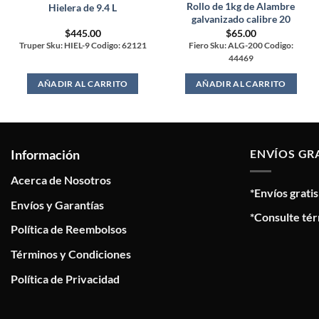
Rollo de 1kg de Alambre
Hielera de 9.4 L
galvanizado calibre 20
$
445.00
$
65.00
Truper Sku: HIEL-9 Codigo: 62121
Fiero Sku: ALG-200 Codigo:
44469
AÑADIR AL CARRITO
AÑADIR AL CARRITO
Información
ENVÍOS GR
Acerca de Nosotros
*Envíos grati
Envíos y Garantías
*Consulte tér
Política de Reembolsos
Términos y Condiciones
Política de Privacidad