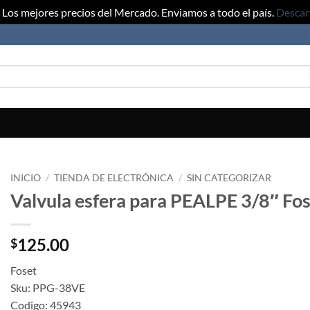
Los mejores precios del Mercado. Enviamos a todo el país.
Descar
INICIO
/
TIENDA DE ELECTRÓNICA
/
SIN CATEGORIZAR
Valvula esfera para PEALPE 3/8″ Fo
125.00
$
Foset
Sku: PPG-38VE
Codigo: 45943