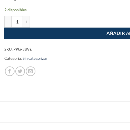
2 disponibles
Valvula esfera para PEALPE 3/8" Foset cantidad
AÑADIR A
SKU:
PPG-38VE
Categoría:
Sin categorizar