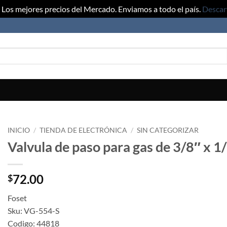
Los mejores precios del Mercado. Enviamos a todo el país.
Descar
INICIO
/
TIENDA DE ELECTRÓNICA
/
SIN CATEGORIZAR
Valvula de paso para gas de 3/8″ x 1
72.00
$
Foset
Sku: VG-554-S
Codigo: 44818