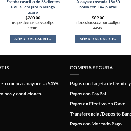
Escoba rastrillo de 26 dientes
Alcayata roscada 18×50
PVC 65cm jardin mango
bolsa con 144 piezas
acero
$
260.00
$
89.00
Truper Sku: EP-26X Codigo:
Fiero Sku: ALCA-50 Codigo:
19881
44986
AÑADIR AL CARRITO
AÑADIR AL CARRITO
ATIS
COMPRA SEGURA
s en compras mayores a $499.
Pagos con Tarjeta de Debito y
minos y condiciones.
Pagos con PayPal
Pagos en Efectivo en Oxxo.
Transferencia /Deposito Banc
Pagos con Mercado Pago.