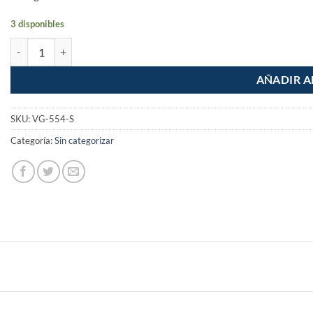
3 disponibles
Valvula de paso para gas de 3/8" x 1/2" Soldable cantidad
AÑADIR A
SKU:
VG-554-S
Categoría:
Sin categorizar