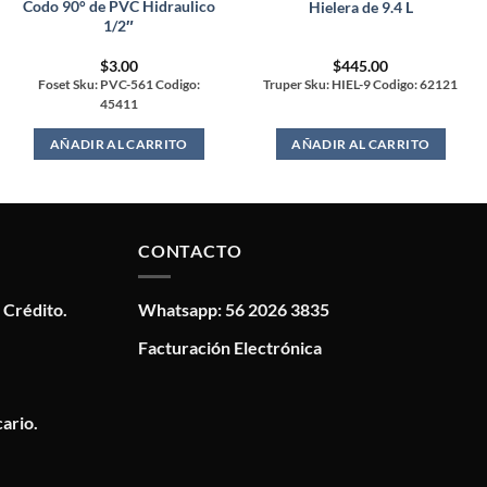
Codo 90° de PVC Hidraulico
Hielera de 9.4 L
1/2″
$
3.00
$
445.00
Foset Sku: PVC-561 Codigo:
Truper Sku: HIEL-9 Codigo: 62121
45411
AÑADIR AL CARRITO
AÑADIR AL CARRITO
CONTACTO
 Crédito.
Whatsapp: 56 2026 3835
Facturación Electrónica
ario.