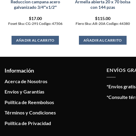
Reduccion campana acero
Armella abierta 20 x 70 bolsa
galvanizado 3/4″x1/2″
con 144 pzas
$
17.00
$
115.00
Foset Sku: CG-291 Codigo: 47506
Fiero Sku: AR-20A Codigo: 44380
AÑADIR AL CARRITO
AÑADIR AL CARRITO
Información
ENVÍOS GR
Acerca de Nosotros
*Envíos grati
Envíos y Garantías
*Consulte tér
Política de Reembolsos
Términos y Condiciones
Política de Privacidad