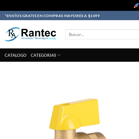
Skip
*ENVÍOS GRATIS EN COMPRAS MAYORES A $1499
to
content
Buscar
por:
CATALOGO
CATEGORIAS