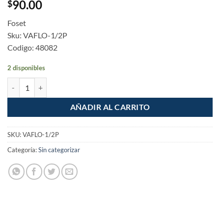
90.00
$
Foset
Sku: VAFLO-1/2P
Codigo: 48082
2 disponibles
Valvula de flotador plastica para tinaco 1/2" cantidad
AÑADIR AL CARRITO
SKU:
VAFLO-1/2P
Categoría:
Sin categorizar