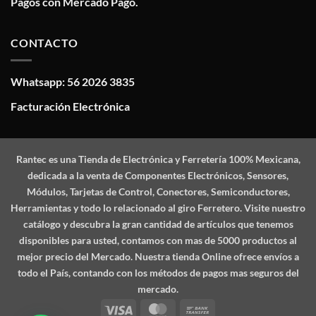
Pagos con Mercado Pago.
CONTACTO
Whatsapp: 56 2026 3835
Facturación Electrónica
Rantec
es una Tienda de Electrónica y Ferretería 100% Mexicana,
dedicada a la venta de Componentes Electrónicos, Sensores,
Módulos, Tarjetas de Control, Conectores, Semiconductores,
Herramientas y todo lo relacionado al giro Ferretero. Visite nuestro
catálogo y descubra la gran cantidad de artículos que tenemos
disponibles para usted, contamos con mas de 5000 productos al
mejor precio del Mercado. Nuestra tienda Online ofrece envíos a
todo el País, contando con los métodos de pagos mas seguros del
mercado.
Visa
MasterCard
Bank