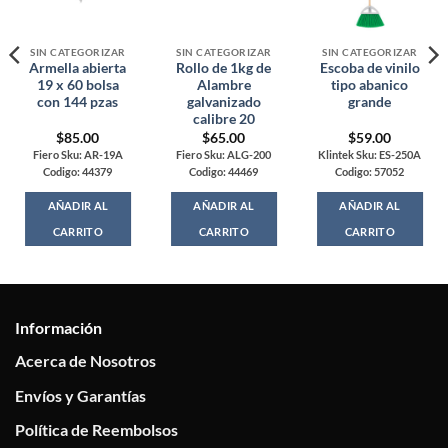
SIN CATEGORIZAR
SIN CATEGORIZAR
SIN CATEGORIZAR
Armella abierta
Rollo de 1kg de
Escoba de vinilo
19 x 60 bolsa
Alambre
tipo abanico
con 144 pzas
galvanizado
grande
calibre 20
$
85.00
$
65.00
$
59.00
Fiero Sku: AR-19A
Fiero Sku: ALG-200
Klintek Sku: ES-250A
Codigo: 44379
Codigo: 44469
Codigo: 57052
AÑADIR AL
AÑADIR AL
AÑADIR AL
CARRITO
CARRITO
CARRITO
Información
Acerca de Nosotros
Envíos y Garantías
Política de Reembolsos