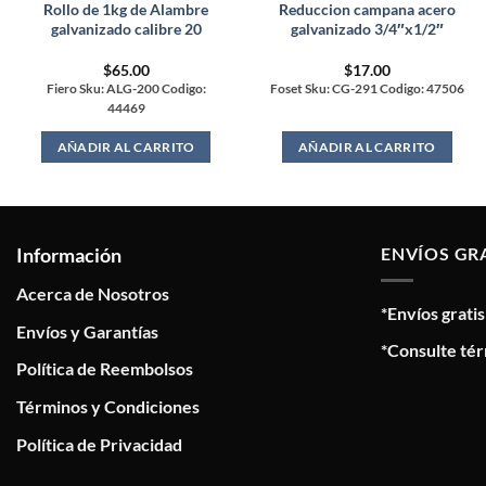
Rollo de 1kg de Alambre
Reduccion campana acero
galvanizado calibre 20
galvanizado 3/4″x1/2″
$
65.00
$
17.00
Fiero Sku: ALG-200 Codigo:
Foset Sku: CG-291 Codigo: 47506
44469
AÑADIR AL CARRITO
AÑADIR AL CARRITO
Información
ENVÍOS GR
Acerca de Nosotros
*Envíos grati
Envíos y Garantías
*Consulte tér
Política de Reembolsos
Términos y Condiciones
Política de Privacidad