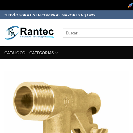
Skip
*ENVÍOS GRATIS EN COMPRAS MAYORES A $1499
to
content
Buscar
por:
CATALOGO
CATEGORIAS