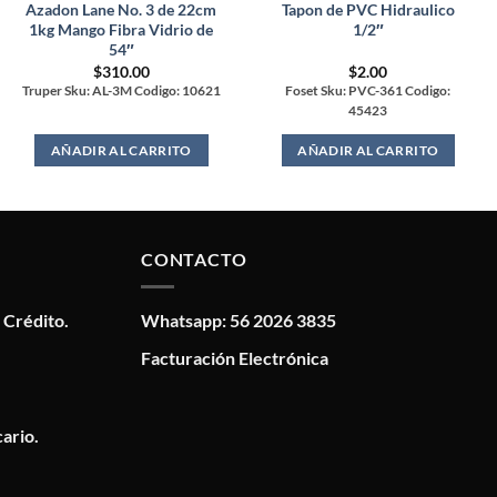
Azadon Lane No. 3 de 22cm
Tapon de PVC Hidraulico
1kg Mango Fibra Vidrio de
1/2″
54″
$
310.00
$
2.00
Truper Sku: AL-3M Codigo: 10621
Foset Sku: PVC-361 Codigo:
45423
AÑADIR AL CARRITO
AÑADIR AL CARRITO
CONTACTO
 Crédito.
Whatsapp: 56 2026 3835
Facturación Electrónica
ario.