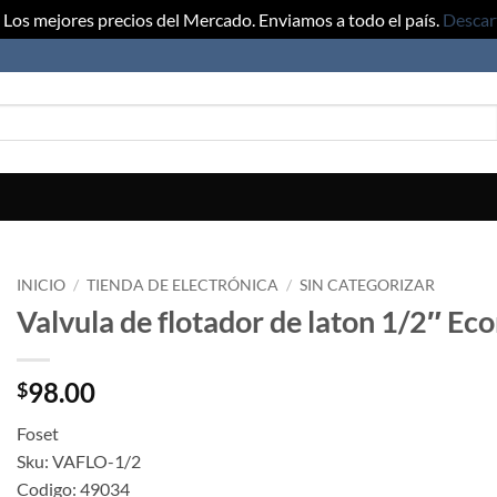
Los mejores precios del Mercado. Enviamos a todo el país.
Descar
INICIO
/
TIENDA DE ELECTRÓNICA
/
SIN CATEGORIZAR
Valvula de flotador de laton 1/2″ E
98.00
$
Foset
Sku: VAFLO-1/2
Codigo: 49034