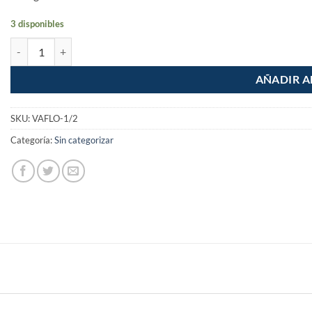
3 disponibles
Valvula de flotador de laton 1/2" Economica cantidad
AÑADIR A
SKU:
VAFLO-1/2
Categoría:
Sin categorizar