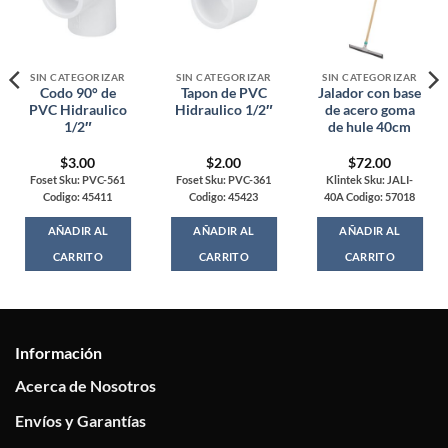
SIN CATEGORIZAR
SIN CATEGORIZAR
SIN CATEGORIZAR
Codo 90° de
Tapon de PVC
Jalador con base
PVC Hidraulico
Hidraulico 1/2″
de acero goma
1/2″
de hule 40cm
$
3.00
$
2.00
$
72.00
Foset Sku: PVC-561
Foset Sku: PVC-361
Klintek Sku: JALI-
Codigo: 45411
Codigo: 45423
40A Codigo: 57018
AÑADIR AL
AÑADIR AL
AÑADIR AL
CARRITO
CARRITO
CARRITO
Información
Acerca de Nosotros
Envíos y Garantías