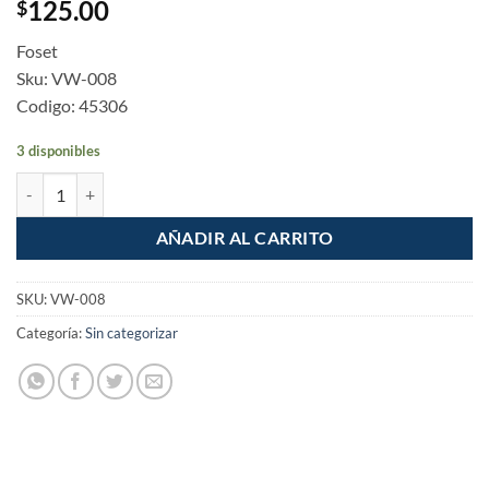
125.00
$
Foset
Sku: VW-008
Codigo: 45306
3 disponibles
Valvula de descarga 2" tanque sanitario Cadena Inoxidable cantidad
AÑADIR AL CARRITO
SKU:
VW-008
Categoría:
Sin categorizar