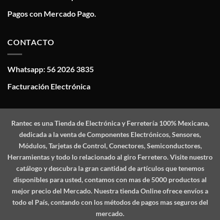
Pagos con Mercado Pago.
CONTACTO
Whatsapp: 56 2026 3835
Facturación Electrónica
Rantec
es una Tienda de Electrónica y Ferretería 100% Mexicana,
dedicada a la venta de Componentes Electrónicos, Sensores,
Módulos, Tarjetas de Control, Conectores, Semiconductores,
Herramientas y todo lo relacionado al giro Ferretero. Visite nuestro
catálogo y descubra la gran cantidad de artículos que tenemos
disponibles para usted, contamos con mas de 5000 productos al
mejor precio del Mercado. Nuestra tienda Online ofrece envíos a
todo el País, contando con los métodos de pagos mas seguros del
mercado.