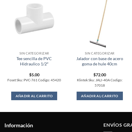
SIN CATEGORIZAR
SIN CATEGORIZAR
Tee sencilla de PVC
Jalador con base de acero
Hidraulico 1/2″
goma de hule 40cm
$
5.00
$
72.00
Foset Sku: PVC-761 Codigo: 45420
Klintek Sku: JALI-40A Codigo:
57018
AÑADIR AL CARRITO
AÑADIR AL CARRITO
Información
ENVÍOS GR