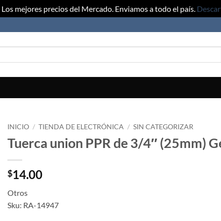
Los mejores precios del Mercado. Enviamos a todo el país.
Descar
INICIO
/
TIENDA DE ELECTRÓNICA
/
SIN CATEGORIZAR
Tuerca union PPR de 3/4″ (25mm) G
14.00
$
Otros
Sku: RA-14947