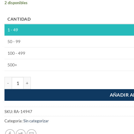
2 disponibles
CANTIDAD
1 - 49
50 - 99
100 - 499
500+
Tuerca union PPR de 3/4" (25mm) Generico cantidad
AÑADIR A
SKU:
RA-14947
Categoría:
Sin categorizar