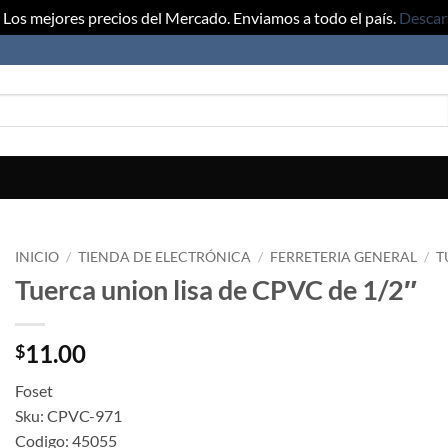
Los mejores precios del Mercado. Enviamos a todo el país.
Descar
INICIO
/
TIENDA DE ELECTRÓNICA
/
FERRETERIA GENERAL
/
T
Tuerca union lisa de CPVC de 1/2″
11.00
$
Foset
Sku: CPVC-971
Codigo: 45055