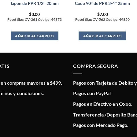
Tapon de PPR 1/2″ 20mm
Codo 90° de PPR 3/4″ 25mm
$
3.00
$
7.00
Foset Sku: CV-361 Codigo: 49873
Foset Sku: CV-562 Codigo: 49850
AÑADIR AL CARRITO
AÑADIR AL CARRITO
ATIS
COMPRA SEGURA
s en compras mayores a $499.
Pagos con Tarjeta de Debito y
minos y condiciones.
Pagos con PayPal
Pagos en Efectivo en Oxxo.
Transferencia /Deposito Banc
Pagos con Mercado Pago.