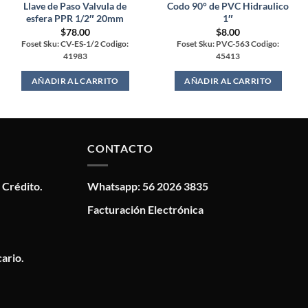
Llave de Paso Valvula de
Codo 90° de PVC Hidraulico
esfera PPR 1/2″ 20mm
1″
$
78.00
$
8.00
Foset Sku: CV-ES-1/2 Codigo:
Foset Sku: PVC-563 Codigo:
41983
45413
AÑADIR AL CARRITO
AÑADIR AL CARRITO
CONTACTO
 Crédito.
Whatsapp: 56 2026 3835
Facturación Electrónica
ario.