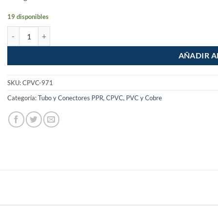
19 disponibles
Tuerca union lisa de CPVC de 1/2" cantidad
AÑADIR A
SKU:
CPVC-971
Categoría:
Tubo y Conectores PPR, CPVC, PVC y Cobre