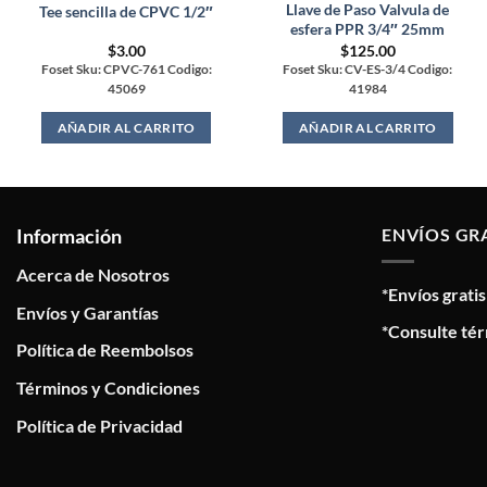
Llave de Paso Valvula de
Tee sencilla de CPVC 1/2″
esfera PPR 3/4″ 25mm
$
3.00
$
125.00
Foset Sku: CPVC-761 Codigo:
Foset Sku: CV-ES-3/4 Codigo:
45069
41984
AÑADIR AL CARRITO
AÑADIR AL CARRITO
Información
ENVÍOS GR
Acerca de Nosotros
*Envíos grati
Envíos y Garantías
*Consulte tér
Política de Reembolsos
Términos y Condiciones
Política de Privacidad