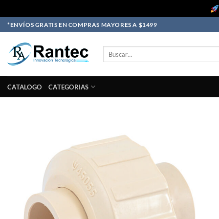
Skip
*ENVÍOS GRATIS EN COMPRAS MAYORES A $1499
to
content
Buscar
por:
CATALOGO
CATEGORIAS