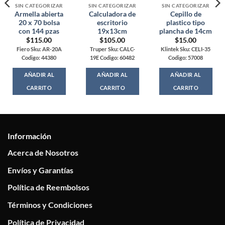
SIN CATEGORIZAR
SIN CATEGORIZAR
SIN CATEGORIZAR
Armella abierta
Calculadora de
Cepillo de
20 x 70 bolsa
escritorio
plastico tipo
con 144 pzas
19x13cm
plancha de 14cm
$
115.00
$
105.00
$
15.00
Fiero Sku: AR-20A
Truper Sku: CALC-
Klintek Sku: CELI-35
Codigo: 44380
19E Codigo: 60482
Codigo: 57008
AÑADIR AL
AÑADIR AL
AÑADIR AL
CARRITO
CARRITO
CARRITO
Información
Acerca de Nosotros
Envíos y Garantías
Política de Reembolsos
Términos y Condiciones
Política de Privacidad