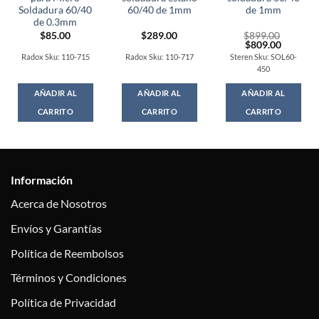
Soldadura 60/40
60/40 de 1mm
de 1mm
de 0.3mm
$
85.00
$
289.00
$
899.00
Original
Current
$
809.00
price
price
Radox Sku: 110-715
Radox Sku: 110-717
Steren Sku: SOL60-
was:
is:
450
$899.00.
$809.00
AÑADIR AL
AÑADIR AL
AÑADIR AL
CARRITO
CARRITO
CARRITO
Información
Acerca de Nosotros
Envíos y Garantías
Política de Reembolsos
Términos y Condiciones
Política de Privacidad