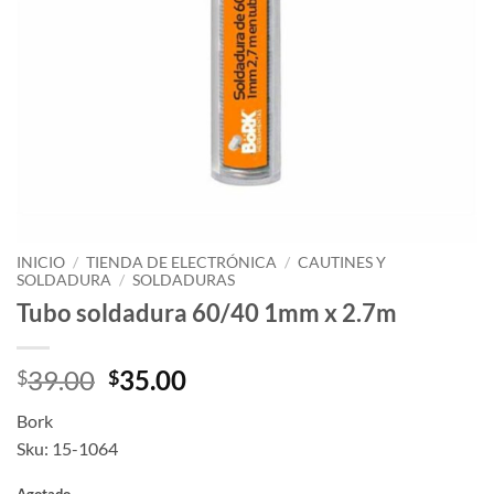
INICIO
/
TIENDA DE ELECTRÓNICA
/
CAUTINES Y
SOLDADURA
/
SOLDADURAS
Tubo soldadura 60/40 1mm x 2.7m
Original
Current
39.00
35.00
$
$
price
price
Bork
was:
is:
Sku: 15-1064
$39.00.
$35.00.
Agotado