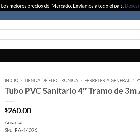
Los mejores precios del Mercado. Enviamos a todo el país.
Descar
INICIO
/
TIENDA DE ELECTRÓNICA
/
FERRETERIA GENERAL
/
P
Tubo PVC Sanitario 4″ Tramo de 3
260.00
$
Amanco
Sku: RA-14096