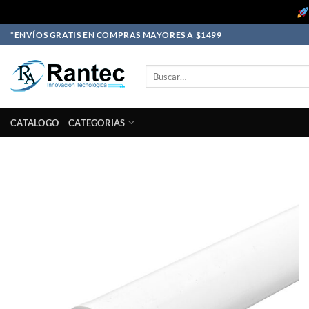
Skip
*ENVÍOS GRATIS EN COMPRAS MAYORES A $1499
to
content
Buscar
por:
CATALOGO
CATEGORIAS