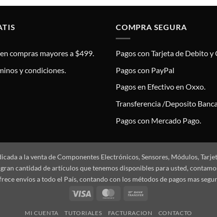
ATIS
COMPRA SEGURA
s en compras mayores a $499.
Pagos con Tarjeta de Debito y 
minos y condiciones.
Pagos con PayPal
Pagos en Efectivo en Oxxo.
Transferencia /Deposito Banca
Pagos con Mercado Pago.
dicada a la venta de Componentes Electrónicos, Sensores, Módulos, Tarje
 la gran cantidad de artículos que tenemos disponibles para usted, conta
frece envíos a todo el País, contando con los métodos de pagos mas segu
Visa
MasterCard
Bank
Transfer
MI CUENTA
TUTORIALES
FACTURACION
CONTACTO