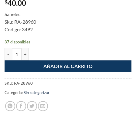
40.00
$
Sanelec
Sku: RA-28960
Codigo: 3492
37 disponibles
Tubo luz de PVC Pesado Conduit 1/2" Tramo de 3m Reforzado cantid
AÑADIR AL CARRITO
SKU:
RA-28960
Categoría:
Sin categorizar