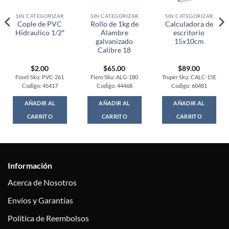
SIN CATEGORIZAR
SIN CATEGORIZAR
SIN CATEGORIZAR
Cople de PVC
Rollo de 1kg de
Calculadora de
Hidraulico 1/2″
Alambre
escritorio
galvanizado
15x10cm
Calibre 18
$
2.00
$
65.00
$
89.00
Foset Sku: PVC-261
Fiero Sku: ALG-180
Truper Sku: CALC-15E
Codigo: 45417
Codigo: 44468
Codigo: 60481
AÑADIR AL
AÑADIR AL
AÑADIR AL
CARRITO
CARRITO
CARRITO
Información
Acerca de Nosotros
Envíos y Garantías
Política de Reembolsos