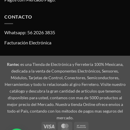
CONTACTO
Whatsapp: 56 2026 3835
Facturación Electrónica
Rantec
es una Tienda de Electrónica y Ferretería 100% Mexicana,
dedicada a la venta de Componentes Electrónicos, Sensores,
Módulos, Tarjetas de Control, Conectores, Semiconductores,
Herramientas y todo lo relacionado al giro Ferretero. Visite nuestro
catálogo y descubra la gran cantidad de artículos que tenemos
disponibles para usted, contamos con mas de 5000 productos al
mejor precio del Mercado. Nuestra tienda Online ofrece envíos a
todo el País, contando con los métodos de pagos mas seguros del
mercado.
Visa
MasterCard
Bank