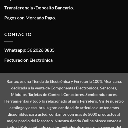
Transferencia /Deposito Bancario.
Pagos con Mercado Pago.
CONTACTO
Whatsapp: 56 2026 3835
Facturación Electrónica
Rantec
es una Tienda de Electrónica y Ferretería 100% Mexicana,
dedicada a la venta de Componentes Electrónicos, Sensores,
Módulos, Tarjetas de Control, Conectores, Semiconductores,
Herramientas y todo lo relacionado al giro Ferretero. Visite nuestro
catálogo y descubra la gran cantidad de artículos que tenemos
disponibles para usted, contamos con mas de 5000 productos al
mejor precio del Mercado. Nuestra tienda Online ofrece envíos a
todo el País, contando con los métodos de pagos mas seguros del