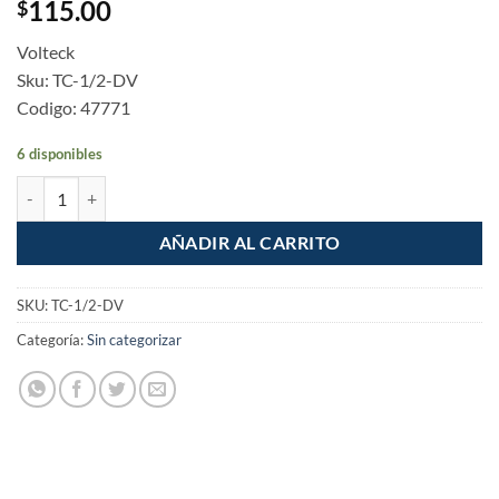
115.00
$
Volteck
Sku: TC-1/2-DV
Codigo: 47771
6 disponibles
Tubo Conduit 1/2" galvanizado de 3m pared delgada cantidad
AÑADIR AL CARRITO
SKU:
TC-1/2-DV
Categoría:
Sin categorizar