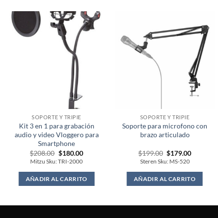
SOPORTE Y TRIPIE
SOPORTE Y TRIPIE
Kit 3 en 1 para grabación
Soporte para microfono con
audio y video Vloggero para
brazo articulado
Smartphone
Original
Current
Original
Current
$
208.00
$
180.00
$
199.00
$
179.00
price
price
price
price
Mitzu Sku: TRI-2000
Steren Sku: MS-520
was:
is:
was:
is:
$208.00.
$180.00.
$199.00.
$179.00.
AÑADIR AL CARRITO
AÑADIR AL CARRITO