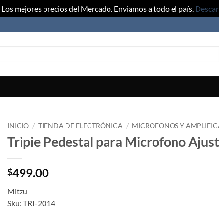
Los mejores precios del Mercado. Enviamos a todo el país.
Descar
INICIO
/
TIENDA DE ELECTRÓNICA
/
MICROFONOS Y AMPLIFI
Tripie Pedestal para Microfono Ajus
499.00
$
Mitzu
Sku: TRI-2014