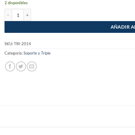
2 disponibles
Tripie Pedestal para Microfono Ajustable de 0.95 a 1.65m cantidad
AÑADIR A
SKU:
TRI-2014
Categoría:
Soporte y Tripie