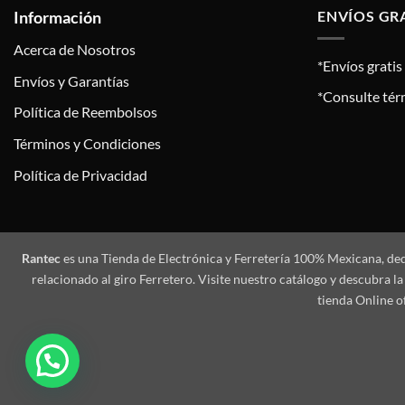
Información
ENVÍOS GR
Acerca de Nosotros
*Envíos grati
Envíos y Garantías
*Consulte tér
Política de Reembolsos
Términos y Condiciones
Política de Privacidad
Rantec
es una Tienda de Electrónica y Ferretería 100% Mexicana, de
relacionado al giro Ferretero. Visite nuestro catálogo y descubra
tienda Online o