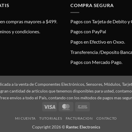
ATIS
COMPRA SEGURA
s en compras mayores a $499.
Pagos con Tarjeta de Debito y 
minos y condiciones.
Pagos con PayPal
Pagos en Efectivo en Oxxo.
Transferencia /Deposito Banca
Pagos con Mercado Pago.
dicada a la venta de Componentes Electrónicos, Sensores, Módulos, Tarje
 la gran cantidad de artículos que tenemos disponibles para usted, conta
frece envíos a todo el País, contando con los métodos de pagos mas segu
Visa
MasterCard
Bank
Transfer
MI CUENTA
TUTORIALES
FACTURACION
CONTACTO
Copyright 2026 ©
Rantec Electronics