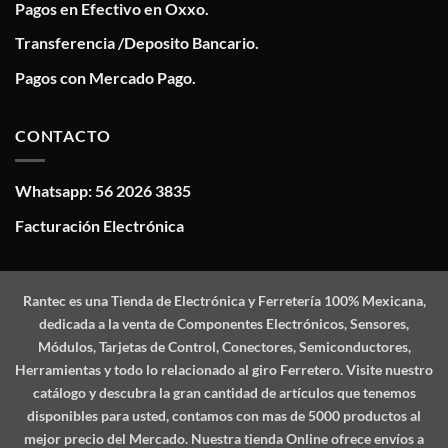
Pagos en Efectivo en Oxxo.
Transferencia /Deposito Bancario.
Pagos con Mercado Pago.
CONTACTO
Whatsapp: 56 2026 3835
Facturación Electrónica
Rantec
es una Tienda de Electrónica y Ferretería 100% Mexicana,
dedicada a la venta de Componentes Electrónicos, Sensores,
Módulos, Tarjetas de Control, Conectores, Semiconductores,
Herramientas y todo lo relacionado al giro Ferretero. Visite nuestro
catálogo y descubra la gran cantidad de artículos que tenemos
disponibles para usted, contamos con mas de 5000 productos al
mejor precio del Mercado. Nuestra tienda Online ofrece envíos a