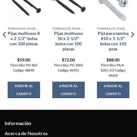
TORNILLOS, PIJAS Y ARMELLAS
TORNILLOS, PIJAS Y ARMELLAS
TORNILLOS, PIJAS Y ARMELLAS
Pijas multiusos 8
Pijas multiusos
Pija para lamina
x 2-1/2″ bolsa
10 x 2-1/2″
#10 x 1-1/2″
con 100 piezas
bolsa con 100
bolsa con 150
piezas
pzas
$
59.00
$
72.00
$
88.00
Fiero Sku: PIJ-863
Fiero Sku: PIJ-1063
Fiero Sku: PILA-
Codigo: 48690
Codigo: 44351
10X1-1/2 Codigo:
44425
AÑADIR AL
AÑADIR AL
AÑADIR AL
CARRITO
CARRITO
CARRITO
Información
Acerca de Nosotros