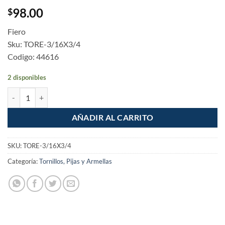
98.00
$
Fiero
Sku: TORE-3/16X3/4
Codigo: 44616
2 disponibles
Tornillo tipo estufa, 3/16 x 3/4", bolsa con 250 pzas cantidad
AÑADIR AL CARRITO
SKU:
TORE-3/16X3/4
Categoría:
Tornillos, Pijas y Armellas