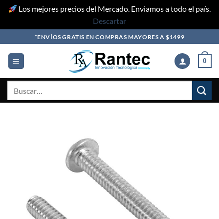
Los mejores precios del Mercado. Enviamos a todo el país.
Descartar
Skip
*ENVÍOS GRATIS EN COMPRAS MAYORES A $1499
to
content
0
Buscar
por: