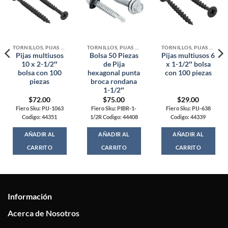
TORNILLOS, PIJAS Y ARMELLAS
TORNILLOS, PIJAS Y ARMELLAS
TORNILLOS, PIJAS Y ARMELLAS
Pijas multiusos
Bolsa 50 Piezas
Pijas multiusos 6
10 x 2-1/2″
de Pija
x 1-1/2″ bolsa
bolsa con 100
hexagonal punta
con 100 piezas
piezas
broca rondana
1-1/2″
$
72.00
$
75.00
$
29.00
Fiero Sku: PIJ-1063
Fiero Sku: PIBR-1-
Fiero Sku: PIJ-638
Codigo: 44351
1/2R Codigo: 44408
Codigo: 44339
AÑADIR AL
AÑADIR AL
AÑADIR AL
CARRITO
CARRITO
CARRITO
Información
Acerca de Nosotros