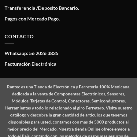
Transferencia /Deposito Bancario.
Pagos con Mercado Pago.
CONTACTO
Whatsapp: 56 2026 3835
Facturación Electrónica
Rantec
es una Tienda de Electrónica y Ferretería 100% Mexicana,
dedicada a la venta de Componentes Electrónicos, Sensores,
Módulos, Tarjetas de Control, Conectores, Semiconductores,
Herramientas y todo lo relacionado al giro Ferretero. Visite nuestro
catálogo y descubra la gran cantidad de artículos que tenemos
disponibles para usted, contamos con mas de 5000 productos al
mejor precio del Mercado. Nuestra tienda Online ofrece envíos a
todo el País, contando con los métodos de pagos mas seguros del