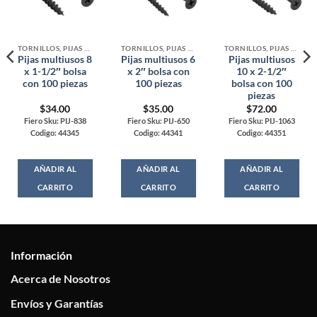
TORNILLOS, PIJAS Y ARMELLAS
TORNILLOS, PIJAS Y ARMELLAS
TORNILLOS, PIJAS Y ARMELLAS
Pijas multiusos 8
Pijas multiusos 6
Pijas multiusos
x 1-1/2″ bolsa
x 2″ bolsa con
10 x 2-1/2″
con 100 piezas
100 piezas
bolsa con 100
piezas
$
34.00
$
35.00
$
72.00
Fiero Sku: PIJ-838
Fiero Sku: PIJ-650
Fiero Sku: PIJ-1063
Codigo: 44345
Codigo: 44341
Codigo: 44351
AÑADIR AL
AÑADIR AL
AÑADIR AL
CARRITO
CARRITO
CARRITO
Información
Acerca de Nosotros
Envíos y Garantías