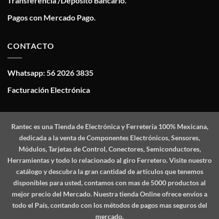
Transferencia /Deposito Bancario.
Pagos con Mercado Pago.
CONTACTO
Whatsapp: 56 2026 3835
Facturación Electrónica
Rantec
es una Tienda de Electrónica y Ferretería 100% Mexicana,
dedicada a la venta de Componentes Electrónicos, Sensores,
Módulos, Tarjetas de Control, Conectores, Semiconductores,
Herramientas y todo lo relacionado al giro Ferretero. Visite nuestro
catálogo y descubra la gran cantidad de artículos que tenemos
disponibles para usted, contamos con mas de 5000 productos al
mejor precio del Mercado. Nuestra tienda Online ofrece envíos a
todo el País, contando con los métodos de pagos mas seguros del
mercado.