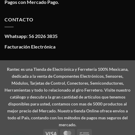
Pagos con Mercado Pago.
CONTACTO
Whatsapp: 56 2026 3835
Facturación Electrónica
Rantec
es una Tienda de Electrónica y Ferretería 100% Mexicana,
dedicada a la venta de Componentes Electrónicos, Sensores,
Módulos, Tarjetas de Control, Conectores, Semiconductores,
Herramientas y todo lo relacionado al giro Ferretero. Visite nuestro
catálogo y descubra la gran cantidad de artículos que tenemos
disponibles para usted, contamos con mas de 5000 productos al
mejor precio del Mercado. Nuestra tienda Online ofrece envíos a
todo el País, contando con los métodos de pagos mas seguros del
mercado.
Visa
MasterCard
Bank