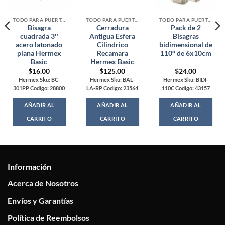
TODO PARA PUERTAS, CAJONES Y CLOSETS
TODO PARA PUERTAS, CAJONES Y CLOSETS
TODO PARA PUERTAS, CAJONES Y CLOSETS
Bisagra
Cerradura
Pack de 2
cuadrada 3″
Antigua Esfera
Bisagras
acero latonado
Cilindrico
bidimensional de
plana Hermex
Recamara
110° de 6x10cm
Basic
Hermex Basic
$
16.00
$
125.00
$
24.00
Hermex Sku: BC-
Hermex Sku: BAL-
Hermex Sku: BIDI-
301PP Codigo: 28800
LA-RP Codigo: 23564
110C Codigo: 43157
AÑADIR AL
AÑADIR AL
AÑADIR AL
CARRITO
CARRITO
CARRITO
Información
Acerca de Nosotros
Envíos y Garantías
Política de Reembolsos