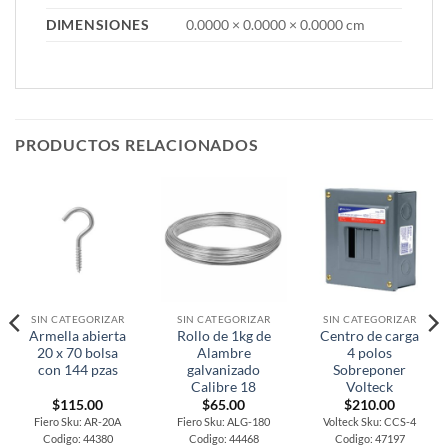
DIMENSIONES
0.0000 × 0.0000 × 0.0000 cm
PRODUCTOS RELACIONADOS
SIN CATEGORIZAR
SIN CATEGORIZAR
SIN CATEGORIZAR
Armella abierta
Rollo de 1kg de
Centro de carga
20 x 70 bolsa
Alambre
4 polos
con 144 pzas
galvanizado
Sobreponer
Calibre 18
Volteck
$
115.00
$
65.00
$
210.00
Fiero Sku: AR-20A
Fiero Sku: ALG-180
Volteck Sku: CCS-4
Codigo: 44380
Codigo: 44468
Codigo: 47197