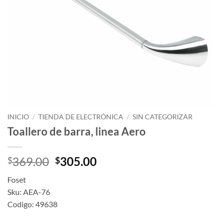
INICIO
/
TIENDA DE ELECTRÓNICA
/
SIN CATEGORIZAR
Toallero de barra, linea Aero
Original
Current
369.00
305.00
$
$
price
price
Foset
was:
is:
Sku: AEA-76
$369.00.
$305.00.
Codigo: 49638