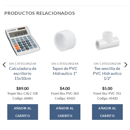
PRODUCTOS RELACIONADOS
SIN CATEGORIZAR
SIN CATEGORIZAR
SIN CATEGORIZAR
Calculadora de
Tapon de PVC
Tee sencilla de
escritorio
Hidraulico 1″
PVC Hidraulico
15x10cm
1/2″
$
89.00
$
4.00
$
5.00
Truper Sku: CALC-15E
Foset Sku: PVC-363
Foset Sku: PVC-761
Codigo: 60481
Codigo: 45425
Codigo: 45420
AÑADIR AL
AÑADIR AL
AÑADIR AL
CARRITO
CARRITO
CARRITO