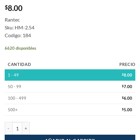
8.00
$
Rantec
Sku: HM-2.54
Codigo: 184
6620 disponibles
CANTIDAD
PRECIO
1 - 49
$
8.00
50 - 99
$
7.00
100 - 499
$
6.00
500+
$
5.00
Tiras Header Macho 40 Pines Dupont 2.54mm cantidad