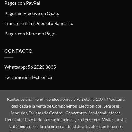
Pagos con PayPal
Pagos en Efectivo en Oxxo.
Transferencia /Deposito Bancario.
Pagos con Mercado Pago.
CONTACTO
Whatsapp: 56 2026 3835
Facturación Electrónica
Rantec
es una Tienda de Electrónica y Ferretería 100% Mexicana,
dedicada a la venta de Componentes Electrónicos, Sensores,
Módulos, Tarjetas de Control, Conectores, Semiconductores,
Herramientas y todo lo relacionado al giro Ferretero. Visite nuestro
catálogo y descubra la gran cantidad de artículos que tenemos