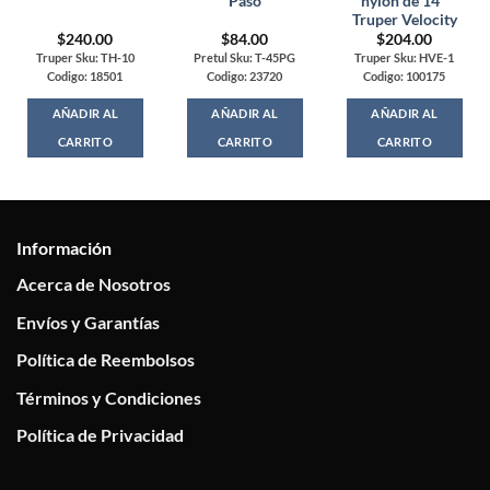
Paso
nylon de 14″
Truper Velocity
$
240.00
$
84.00
$
204.00
Truper Sku: TH-10
Pretul Sku: T-45PG
Truper Sku: HVE-1
Codigo: 18501
Codigo: 23720
Codigo: 100175
AÑADIR AL
AÑADIR AL
AÑADIR AL
CARRITO
CARRITO
CARRITO
Información
Acerca de Nosotros
Envíos y Garantías
Política de Reembolsos
Términos y Condiciones
Política de Privacidad