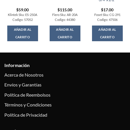
$
59.00
$
115.00
$
17.00
Klintek Sku: ES-250A
Fiero Sku: AR-20A
Foset Sku: CG-291
Codigo: 57052
Codigo: 44380
Codigo: 47506
AÑADIR AL
AÑADIR AL
AÑADIR AL
CARRITO
CARRITO
CARRITO
Información
Acerca de Nosotros
Envíos y Garantías
Política de Reembolsos
Términos y Condiciones
Política de Privacidad