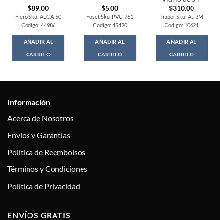
$
89.00
$
5.00
$
310.00
Fiero Sku: ALCA-50
Foset Sku: PVC-761
Truper Sku: AL-3M
Codigo: 44986
Codigo: 45420
Codigo: 10621
AÑADIR AL
AÑADIR AL
AÑADIR AL
CARRITO
CARRITO
CARRITO
Información
Acerca de Nosotros
Envíos y Garantías
Política de Reembolsos
Términos y Condiciones
Política de Privacidad
ENVÍOS GRATIS