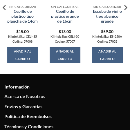
SIN CATEGORIZAR
SIN CATEGORIZAR
SIN CATEGORIZAR
Cepillo de
Cepillo de
Escoba de vinilo
plastico tipo
plastico grande
tipo abanico
plancha de 14cm
de 16cm
grande
$
15.00
$
13.00
$
59.00
Klintek Sku: CELI-35
Klintek Sku: CELI-30
Klintek Sku: ES-250A
Codigo: 57008
Codigo: 57007
Codigo: 57052
AÑADIR AL
AÑADIR AL
AÑADIR AL
CARRITO
CARRITO
CARRITO
Información
Acerca de Nosotros
Envíos y Garantías
Política de Reembolsos
Términos y Condiciones