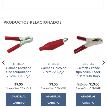
PRODUCTOS RELACIONADOS
ENERGIA
ENERGIA
ENERGIA
Caiman Mediano
Caiman Chico de
Caiman Grande
tipo acumulador
2.7cm 3A Rojo
tipo acumulador
7.5cm 30A Rojo
10cm 40A Rojo
rent
Original
Curr
$
9.00
$
3.00
$
15.00
$
13.00
ce
price
price
Steren Sku: CAI-106R
Steren Sku: CAI-101R
Steren Sku: CAI-107R
was:
is:
.00.
$15.00.
$13.
AÑADIR AL
AÑADIR AL
AÑADIR AL
CARRITO
CARRITO
CARRITO