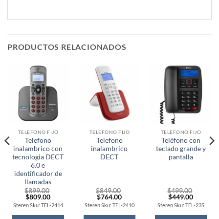
PRODUCTOS RELACIONADOS
TELEFONO FIJO
TELEFONO FIJO
TELEFONO FIJO
Telefono
Telefono
Teléfono con
inalambrico con
inalambrico
teclado grande y
tecnologia DECT
DECT
pantalla
6.0 e
identificador de
llamadas
$
899.00
$
849.00
$
499.00
Original
Current
Original
Current
Original
Current
$
809.00
$
764.00
$
449.00
price
price
price
price
price
price
Steren Sku: TEL-2414
Steren Sku: TEL-2410
Steren Sku: TEL-235
was:
is:
was:
is:
was:
is:
$899.00.
$809.00.
$849.00.
$764.00.
$499.00.
$449.00