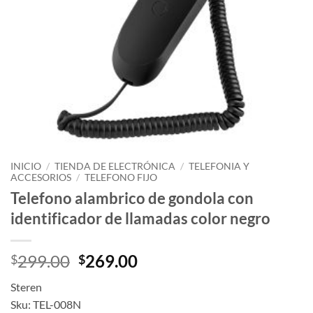
INICIO
/
TIENDA DE ELECTRÓNICA
/
TELEFONIA Y
ACCESORIOS
/
TELEFONO FIJO
Telefono alambrico de gondola con
identificador de llamadas color negro
Original
Current
299.00
269.00
$
$
price
price
Steren
was:
is:
Sku: TEL-008N
$299.00.
$269.00.