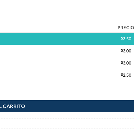
PRECIO
$
3.50
$
3.00
$
3.00
$
2.50
L CARRITO