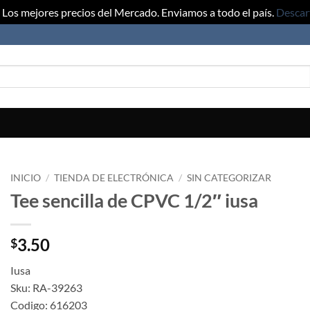
Los mejores precios del Mercado. Enviamos a todo el país.
Descar
INICIO
/
TIENDA DE ELECTRÓNICA
/
SIN CATEGORIZAR
Tee sencilla de CPVC 1/2″ iusa
3.50
$
Iusa
Sku: RA-39263
Codigo: 616203