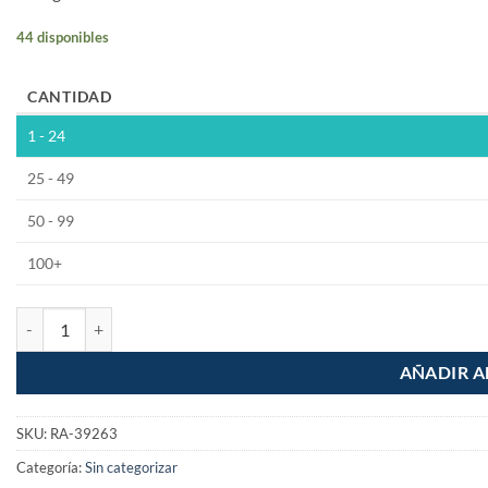
44 disponibles
CANTIDAD
1 - 24
25 - 49
50 - 99
100+
Tee sencilla de CPVC 1/2" iusa cantidad
AÑADIR A
SKU:
RA-39263
Categoría:
Sin categorizar