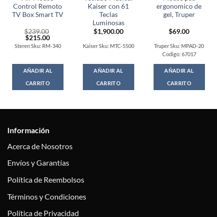
Control Remoto
Kaiser con 61
ergonomico de
TV Box Smart TV
Teclas
gel, Truper
Luminosas
$
239.00
$
1,900.00
$
69.00
Original
Current
$
215.00
price
price
Steren Sku: RM-340
Kaiser Sku: MTC-5500
Truper Sku: MPAD-20
was:
is:
Codigo: 67017
$239.00.
$215.00.
AÑADIR AL
AÑADIR AL
AÑADIR AL
CARRITO
CARRITO
CARRITO
Información
Acerca de Nosotros
Envíos y Garantías
Política de Reembolsos
Términos y Condiciones
Política de Privacidad