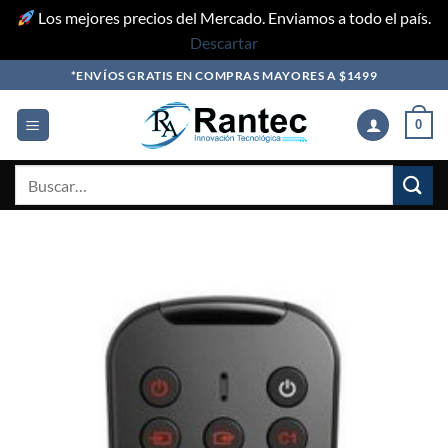
Los mejores precios del Mercado. Enviamos a todo el país.
Descartar
Skip
*ENVÍOS GRATIS EN COMPRAS MAYORES A $1499
to
content
0
Buscar
por: