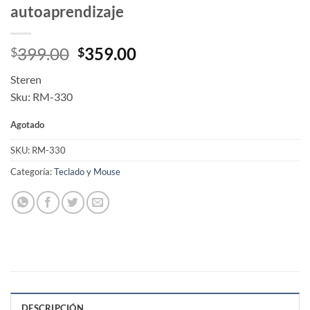
autoaprendizaje
Original
Current
399.00
359.00
$
$
price
price
Steren
was:
is:
Sku: RM-330
$399.00.
$359.00.
Agotado
SKU:
RM-330
Categoría:
Teclado y Mouse
DESCRIPCIÓN