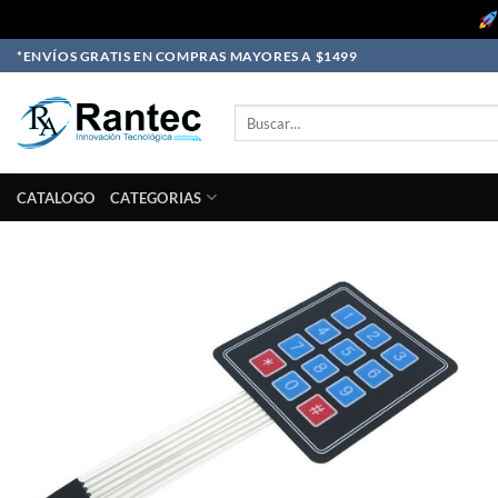
Skip
*ENVÍOS GRATIS EN COMPRAS MAYORES A $1499
to
content
Buscar
por:
CATALOGO
CATEGORIAS