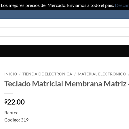
Los mejores precios del Mercado. Enviamos a todo el país.
Descar
INICIO
/
TIENDA DE ELECTRÓNICA
/
MATERIAL ELECTRONICO
Teclado Matricial Membrana Matriz
22.00
$
Rantec
Codigo: 319