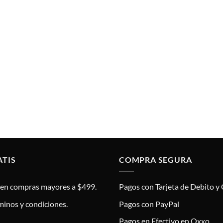
ATIS
COMPRA SEGURA
s en compras mayores a $499.
Pagos con Tarjeta de Debito y 
minos y condiciones.
Pagos con PayPal
Pagos en Efectivo en Oxxo.