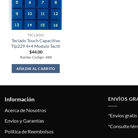
TECLADO
Teclado Touch Capacitivo
Ttp229 4×4 Modulo Tactil
$
44.00
Rantec Codigo: 488
AÑADIR AL CARRITO
Información
ENVÍOS GR
Acerca de Nosotros
*Envíos grati
Envíos y Garantías
*Consulte tér
Política de Reembolsos