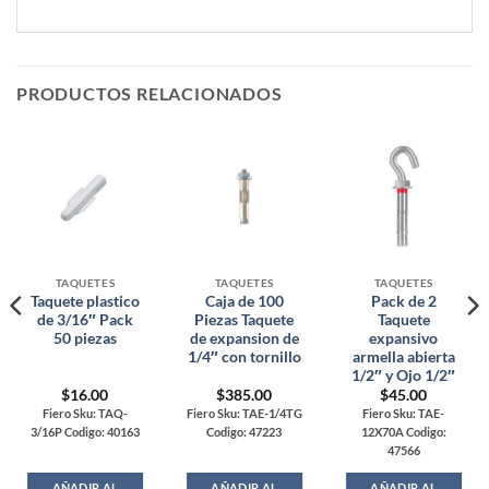
PRODUCTOS RELACIONADOS
TAQUETES
TAQUETES
TAQUETES
Taquete plastico
Caja de 100
Pack de 2
de 3/16″ Pack
Piezas Taquete
Taquete
50 piezas
de expansion de
expansivo
1/4″ con tornillo
armella abierta
1/2″ y Ojo 1/2″
$
16.00
$
385.00
$
45.00
Fiero Sku: TAQ-
Fiero Sku: TAE-1/4TG
Fiero Sku: TAE-
3/16P Codigo: 40163
Codigo: 47223
12X70A Codigo:
47566
AÑADIR AL
AÑADIR AL
AÑADIR AL