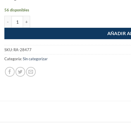
56 disponibles
Tapa para caja tipo chalupa Plastico de 3"x3" cantidad
AÑADIR A
SKU:
RA-28477
Categoría:
Sin categorizar