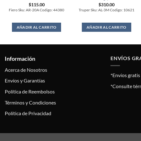
$
115.00
$
310.00
Fiero Sku: AR-20A Codigo: 44380
Truper Sku: AL-3M Codigo: 10621
AÑADIR AL CARRITO
AÑADIR AL CARRITO
Información
ENVÍOS GR
Acerca de Nosotros
*Envíos grati
Envíos y Garantías
*Consulte tér
Política de Reembolsos
Términos y Condiciones
Política de Privacidad