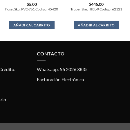
$
5.00
$
445.00
Foset Sku: PVC-761 Codigo: 45420
Truper Sku: HIEL-9 Codigo: 62121
AÑADIR AL CARRITO
AÑADIR AL CARRITO
CONTACTO
Crédito.
Whatsapp: 56 2026 3835
Facturación Electrónica
rio.