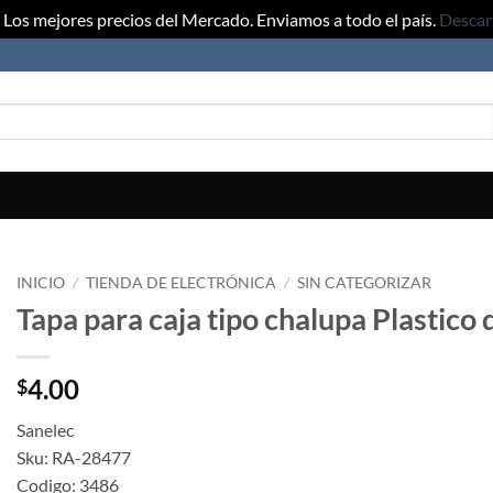
Los mejores precios del Mercado. Enviamos a todo el país.
Descar
INICIO
/
TIENDA DE ELECTRÓNICA
/
SIN CATEGORIZAR
Tapa para caja tipo chalupa Plastico
4.00
$
Sanelec
Sku: RA-28477
Codigo: 3486