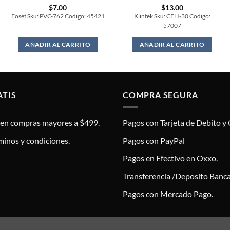
$
7.00
$
13.00
Foset Sku: PVC-762 Codigo: 45421
Klintek Sku: CELI-30 Codigo:
57007
AÑADIR AL CARRITO
AÑADIR AL CARRITO
ATIS
COMPRA SEGURA
s en compras mayores a $499.
Pagos con Tarjeta de Debito y 
minos y condiciones.
Pagos con PayPal
Pagos en Efectivo en Oxxo.
Transferencia /Deposito Banca
Pagos con Mercado Pago.