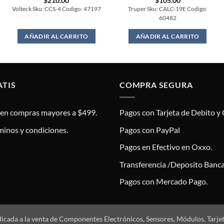
$
210.00
$
105.00
Volteck Sku: CCS-4 Codigo: 47197
Truper Sku: CALC-19E Codigo:
60482
AÑADIR AL CARRITO
AÑADIR AL CARRITO
ATIS
COMPRA SEGURA
s en compras mayores a $499.
Pagos con Tarjeta de Debito y 
minos y condiciones.
Pagos con PayPal
Pagos en Efectivo en Oxxo.
Transferencia /Deposito Banca
Pagos con Mercado Pago.
dicada a la venta de Componentes Electrónicos, Sensores, Módulos, Tarje