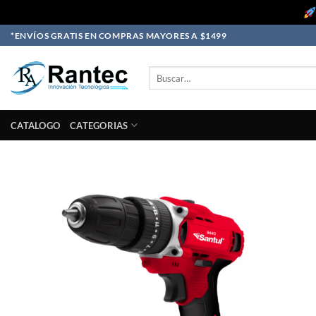
Skip
*ENVÍOS GRATIS EN COMPRAS MAYORES A $1499
to
content
Buscar
por:
CATALOGO
CATEGORIAS