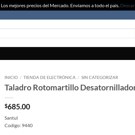
Los mejores precios del Mercado. Enviamos a todo el país.
Descar
INICIO
/
TIENDA DE ELECTRÓNICA
/
SIN CATEGORIZAR
Taladro Rotomartillo Desatornillado
685.00
$
Santul
Codigo: 9440