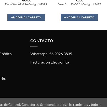
$
85.00
$
2.00
Fiero Sku: AR-19A Codigo: 44379
Foset Sku: PVC-261 Codigo: 45417
AÑADIR AL CARRITO
AÑADIR AL CARRITO
CONTACTO
Crédito.
Whatsapp: 56 2026 3835
Facturación Electrónica
rio.
tas de Control, Conectores, Semiconductores, Herramientas y todo lo