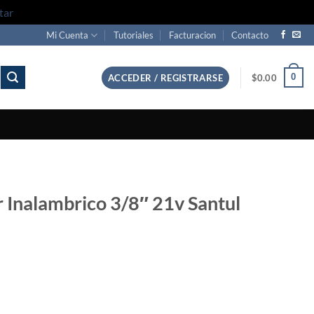
tar
Mi Cuenta
Tutoriales
Facturacion
Contacto
0
ACCEDER / REGISTRARSE
$
0.00
r Inalambrico 3/8″ 21v Santul