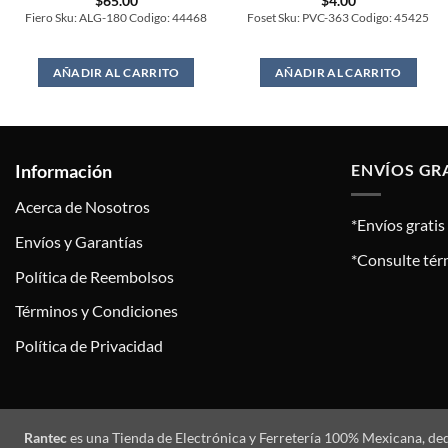
$
65.00
$
4.00
Fiero Sku: ALG-180 Codigo: 44468
Foset Sku: PVC-363 Codigo: 45425
AÑADIR AL CARRITO
AÑADIR AL CARRITO
Información
ENVÍOS GR
Acerca de Nosotros
*Envíos grati
Envíos y Garantías
*Consulte tér
Política de Reembolsos
Términos y Condiciones
Política de Privacidad
Rantec
es una Tienda de Electrónica y Ferretería 100% Mexicana, de