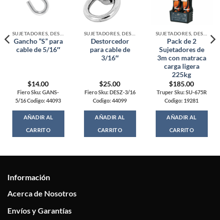
SUJETADORES, DESTORCEDORES Y GARRUCHAS
SUJETADORES, DESTORCEDORES Y GARRUCHAS
SUJETADORES, DESTORCEDORES Y GARRUCHAS
Gancho “S” para
Destorcedor
Pack de 2
cable de 5/16″
para cable de
Sujetadores de
3/16″
3m con matraca
carga ligera
225kg
$
14.00
$
25.00
$
185.00
Fiero Sku: GANS-
Fiero Sku: DESZ-3/16
Truper Sku: SU-675R
5/16 Codigo: 44093
Codigo: 44099
Codigo: 19281
AÑADIR AL
AÑADIR AL
AÑADIR AL
CARRITO
CARRITO
CARRITO
Información
Acerca de Nosotros
Envíos y Garantías