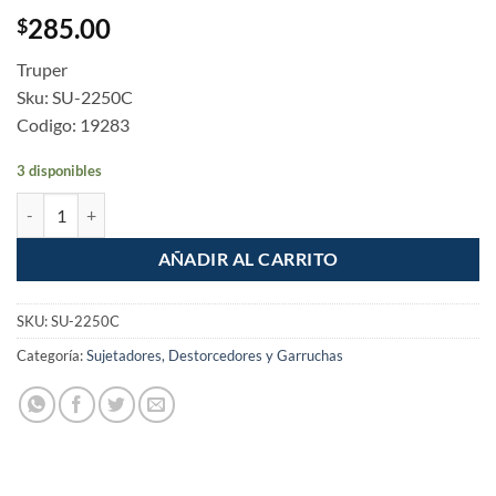
285.00
$
Truper
Sku: SU-2250C
Codigo: 19283
3 disponibles
Sujetador con matraca carga media 750kg de 5m cantidad
AÑADIR AL CARRITO
SKU:
SU-2250C
Categoría:
Sujetadores, Destorcedores y Garruchas