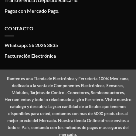
Transferencia /Deposito Bancario.
Pagos con Mercado Pago.
CONTACTO
Whatsapp: 56 2026 3835
Facturación Electrónica
Rantec
es una Tienda de Electrónica y Ferretería 100% Mexicana,
dedicada a la venta de Componentes Electrónicos, Sensores,
Módulos, Tarjetas de Control, Conectores, Semiconductores,
Herramientas y todo lo relacionado al giro Ferretero. Visite nuestro
catálogo y descubra la gran cantidad de artículos que tenemos
disponibles para usted, contamos con mas de 5000 productos al
mejor precio del Mercado. Nuestra tienda Online ofrece envíos a
todo el País, contando con los métodos de pagos mas seguros del
mercado.