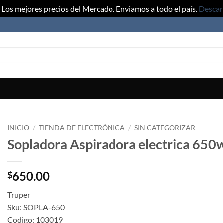
Los mejores precios del Mercado. Enviamos a todo el país.
Descar
INICIO
/
TIENDA DE ELECTRÓNICA
/
SIN CATEGORIZAR
Sopladora Aspiradora electrica 650
650.00
$
Truper
Sku: SOPLA-650
Codigo: 103019