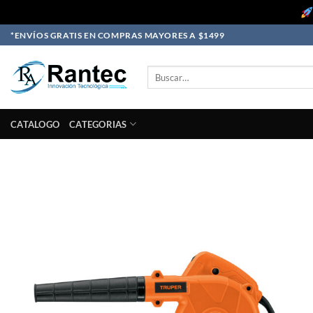
Skip
*ENVÍOS GRATIS EN COMPRAS MAYORES A $1499
to
content
Buscar
por:
CATALOGO
CATEGORIAS