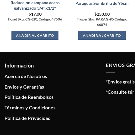
Reduccion campana acero
Paraguas Sombrilla de 95cm
galvanizado 3/4″x1/2″
$
17.00
$
250.00
Foset Sku: CG-291 Codigo: 47506
Truper Sku: PARAG-95 Codigo:
66074
AÑADIR AL CARRITO
AÑADIR AL CARRITO
Información
ENVÍOS GR
Acerca de Nosotros
*Envíos grati
Envíos y Garantías
*Consulte tér
Política de Reembolsos
Términos y Condiciones
Política de Privacidad