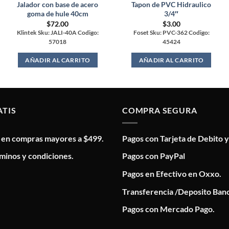
Jalador con base de acero
Tapon de PVC Hidraulico
goma de hule 40cm
3/4″
$
72.00
$
3.00
Klintek Sku: JALI-40A Codigo:
Foset Sku: PVC-362 Codigo:
57018
45424
AÑADIR AL CARRITO
AÑADIR AL CARRITO
ATIS
COMPRA SEGURA
s en compras mayores a $499.
Pagos con Tarjeta de Debito y
minos y condiciones.
Pagos con PayPal
Pagos en Efectivo en Oxxo.
Transferencia /Deposito Banc
Pagos con Mercado Pago.