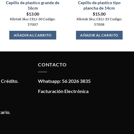
Cepillo de plastico grande de
Cepillo de plastico tipo
16cm
plancha de 14cm
$
13.00
$
15.00
Klintek Sku: CELI-30 Codigo:
Klintek Sku: CELI-35 Codigo:
57007
57008
AÑADIR AL CARRITO
AÑADIR AL CARRITO
CONTACTO
 Crédito.
Whatsapp: 56 2026 3835
Facturación Electrónica
ario.