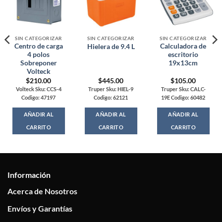
SIN CATEGORIZAR
SIN CATEGORIZAR
SIN CATEGORIZAR
Centro de carga
Calculadora de
Hielera de 9.4 L
4 polos
escritorio
Sobreponer
19x13cm
Volteck
$
210.00
$
445.00
$
105.00
Volteck Sku: CCS-4
Truper Sku: HIEL-9
Truper Sku: CALC-
Codigo: 47197
Codigo: 62121
19E Codigo: 60482
AÑADIR AL
AÑADIR AL
AÑADIR AL
CARRITO
CARRITO
CARRITO
Información
Acerca de Nosotros
Envíos y Garantías