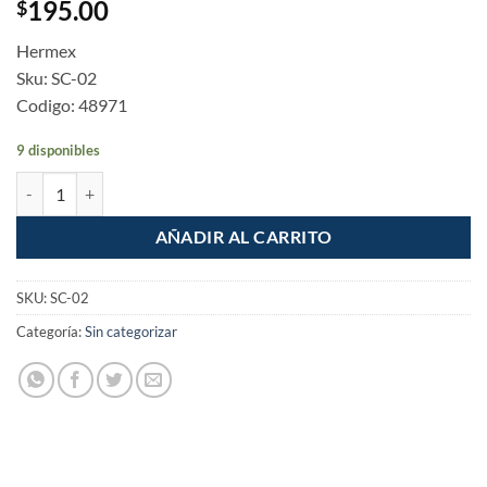
195.00
$
Hermex
Sku: SC-02
Codigo: 48971
9 disponibles
Sistema corredizo Doble para riel superior de closet cantidad
AÑADIR AL CARRITO
SKU:
SC-02
Categoría:
Sin categorizar