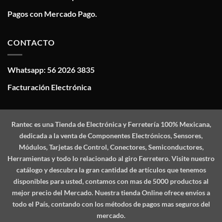
Pagos con Mercado Pago.
CONTACTO
Whatsapp: 56 2026 3835
Facturación Electrónica
Rantec
es una Tienda de Electrónica y Ferretería 100% Mexicana,
dedicada a la venta de Componentes Electrónicos, Sensores,
Módulos, Tarjetas de Control, Conectores, Semiconductores,
Herramientas y todo lo relacionado al giro Ferretero. Visite nuestro
catálogo y descubra la gran cantidad de artículos que tenemos
disponibles para usted, contamos con mas de 5000 productos al
mejor precio del Mercado. Nuestra tienda Online ofrece envíos a
todo el País, contando con los métodos de pagos mas seguros del
mercado.