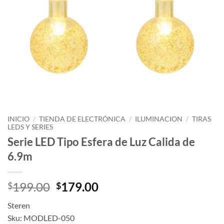
INICIO
/
TIENDA DE ELECTRÓNICA
/
ILUMINACION
/
TIRAS
LEDS Y SERIES
Serie LED Tipo Esfera de Luz Calida de
6.9m
Original
Current
199.00
179.00
$
$
price
price
Steren
was:
is:
Sku: MODLED-050
$199.00.
$179.00.