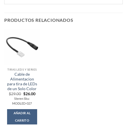
PRODUCTOS RELACIONADOS
TIRAS LEDS Y SERIES
Cable de
Alimentacion
para tira de LEDs
de un Solo Color
Original
Current
$
29.00
$
26.00
price
price
Steren Sku:
was:
is:
MODLED-027
$29.00.
$26.00.
AÑADIR AL
CARRITO