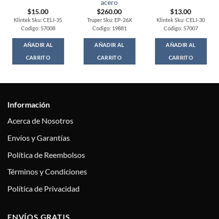
acero
$
15.00
$
260.00
$
13.00
Klintek Sku: CELI-35
Truper Sku: EP-26X
Klintek Sku: CELI-30
Codigo: 57008
Codigo: 19881
Codigo: 57007
AÑADIR AL
AÑADIR AL
AÑADIR AL
CARRITO
CARRITO
CARRITO
Información
Acerca de Nosotros
Envíos y Garantías
Política de Reembolsos
Términos y Condiciones
Política de Privacidad
ENVÍOS GRATIS