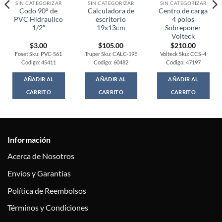
SIN CATEGORIZAR
SIN CATEGORIZAR
SIN CATEGORIZAR
Codo 90° de
Calculadora de
Centro de carga
PVC Hidraulico
escritorio
4 polos
1/2″
19x13cm
Sobreponer
Volteck
$
3.00
$
105.00
$
210.00
Foset Sku: PVC-561
Truper Sku: CALC-19E
Volteck Sku: CCS-4
Codigo: 45411
Codigo: 60482
Codigo: 47197
AÑADIR AL
AÑADIR AL
AÑADIR AL
CARRITO
CARRITO
CARRITO
Información
Acerca de Nosotros
Envíos y Garantías
Política de Reembolsos
Términos y Condiciones