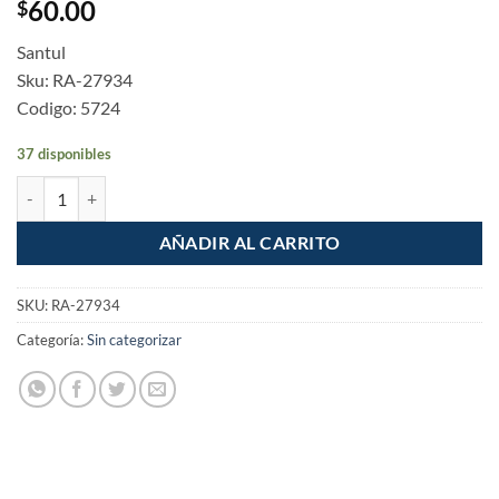
60.00
$
Santul
Sku: RA-27934
Codigo: 5724
37 disponibles
Sellador 100% silicon Tubo 280ml transparente cantidad
AÑADIR AL CARRITO
SKU:
RA-27934
Categoría:
Sin categorizar