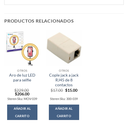
PRODUCTOS RELACIONADOS
OTROS
OTROS
Aro de luz LED
Cople jack a jack
para selfie
RJ45 de 8
contactos
Original
Current
$
229.00
$
17.00
$
15.00
Original
Current
price
price
$
206.00
price
price
was:
is:
Steren Sku: MOV-039
Steren Sku: 300-039
was:
is:
$17.00.
$15.00.
$229.00.
$206.00.
AÑADIR AL
AÑADIR AL
CARRITO
CARRITO