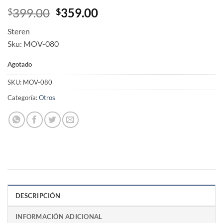
Original
Current
399.00
359.00
$
$
price
price
Steren
was:
is:
Sku: MOV-080
$399.00.
$359.00.
Agotado
SKU:
MOV-080
Categoría:
Otros
DESCRIPCIÓN
INFORMACIÓN ADICIONAL