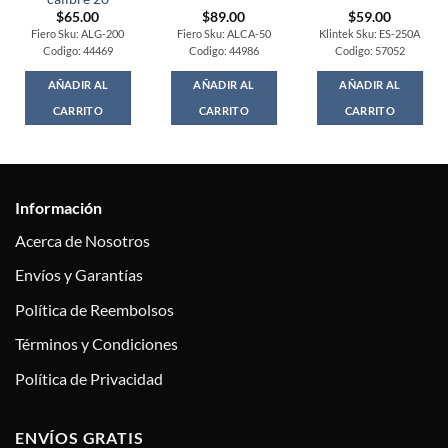
$
65.00
$
89.00
$
59.00
Fiero Sku: ALG-200
Fiero Sku: ALCA-50
Klintek Sku: ES-250A
Codigo: 44469
Codigo: 44986
Codigo: 57052
AÑADIR AL
AÑADIR AL
AÑADIR AL
CARRITO
CARRITO
CARRITO
Información
Acerca de Nosotros
Envíos y Garantías
Política de Reembolsos
Términos y Condiciones
Política de Privacidad
ENVÍOS GRATIS