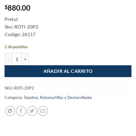
880.00
$
Pretul
Sku: ROTI-20P2
Codigo: 26117
2 disponibles
Taladro Rotomartillo inalambrico 1/2" 20V Pretul cantidad
AÑADIR AL CARRITO
SKU:
ROTI-20P2
Categoría:
Taladros, Rotomartillos y Destornillador